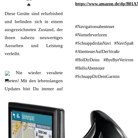
https://www.amazon.de/dp/B0
Diese Geräte sind refurbished
und befinden sich in einem
#Navigationsabenteuer
ausgezeichneten Zustand, der
#Niemehrverloren
ihnen nahezu neuwertiges
#SchnappdirdasNavi #NaviSpaß
Aussehen und Leistung
#AbenteuerAufDerStraße
verleiht.
#HolDirDeins #ByeByeVerirren
#HelloAbenteuer
Nie wieder veraltete
#SchnappDirDeinGarmin
Karten! Mit den lebenslangen
Updates bist Du immer auf