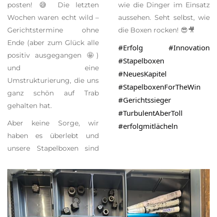
posten! 😅 Die letzten
wie die Dinger im Einsatz
Wochen waren echt wild –
aussehen. Seht selbst, wie
Gerichtstermine ohne
die Boxen rocken! 😎🎥
Ende (aber zum Glück alle
#Erfolg #Innovation
positiv ausgegangen 🤩)
#Stapelboxen
und eine
#NeuesKapitel
Umstrukturierung, die uns
#StapelboxenForTheWin
ganz schön auf Trab
#Gerichtssieger
gehalten hat.
#TurbulentAberToll
Aber keine Sorge, wir
#erfolgmitlächeln
haben es überlebt und
unsere Stapelboxen sind